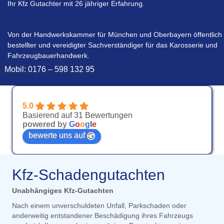
Ihr Kfz Gutachter mit 26 jähriger Erfahrung.
Von der Handwerkskammer für München und Oberbayern öffentlich best
Von der Handwerkskammer für München und Oberbayern öffentlich
bestellter und vereidigter Sachverständiger für das Karosserie und
Fahrzeugbauerhandwerk.
Mobil: 0176 – 598 132 95
5.0
Basierend auf 31 Bewertungen
powered by
G
o
o
g
l
e
bewerte uns auf
Kfz-Schadengutachten
Unabhängiges Kfz-Gutachten
Nach einem unverschuldeten Unfall, Parkschaden oder
anderweitig entstandener Beschädigung ihres Fahrzeugs