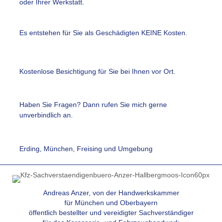
oder Ihrer Werkstatt.
Es entstehen für Sie als Geschädigter KEINE Kosten.
Es entstehen für Sie als Geschädigten KEINE Kosten.
Kostenlose Besichtigung für Sie bei Ihnen vor Ort.
Kostenlose Besichtigung für Sie bei Ihnen vor Ort.
Haben Sie Fragen? Dann rufen Sie mich gerne unverbindlich an.
Haben Sie Fragen? Dann rufen Sie mich gerne
unverbindlich an.
Erding, München, Freising und Umgebung
Erding, München, Freising und Umgebung
Andreas Anzer, von der Handwerkskammer
für München und Oberbayern
öffentlich bestellter und vereidigter Sachverständiger