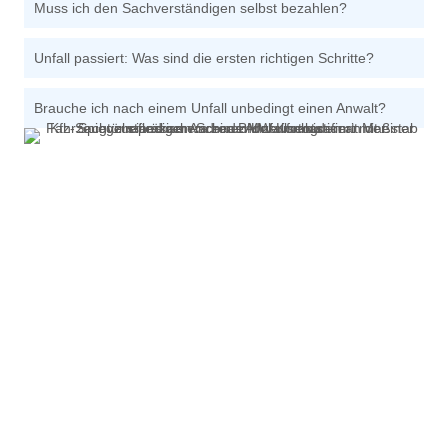
Muss ich den Sachverständigen selbst bezahlen?
Unfall passiert: Was sind die ersten richtigen Schritte?
Brauche ich nach einem Unfall unbedingt einen Anwalt?
Mein Standort &
Einsatzgebiet
Mein Büro befindet sich mit Hauptsitz in Hallbergmoos am
Flughafen München.
Gerne komme ich kostenlos zu Ihrem beschädigten Fahrzeug.
Das Gebiet umfasst das Stadtgebiet Münchens sowie die
Landkreise München, Freising, Landshut, Erding, Ebersberg,
Dachau und Pfaffenhofen.