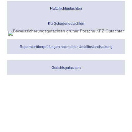
Haftpflichtgutachten
Kfz Schadengutachten
Reparaturüberprüfungen nach einer Unfallinstandsetzung
Gerichtsgutachten
Kfz Sachverständiger an Ihrer
Seite
Wenn es um einen Schaden an Ihrem Fahrzeug geht, ist eine
professionelle und versicherungsunabhängige Begutachtung
entscheidend. Mit 25 Jahren Erfahrung in der