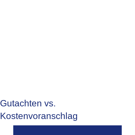
Ihr zuverlässiger Partner für
unabhängige Gutachten
Mit dem Sachverständigenbüro Anzer haben Sie einen
öffentlich bestellten und vereidigten
KFZ-Sachverständigen
an Ihrer Seite, der Ihnen eine objektiv schnelle, seriöse und
selbstverständlich versicherungsunabhängige Hilfe nach dem
Schadensfall bietet.
Wenn Sie im Raum Erding Unterstützung nach einem Unfall
benötigen, finden Sie hier weitere Informationen zum
Kfz Gutachter in
Erding.
Gutachten vs.
Kostenvoranschlag